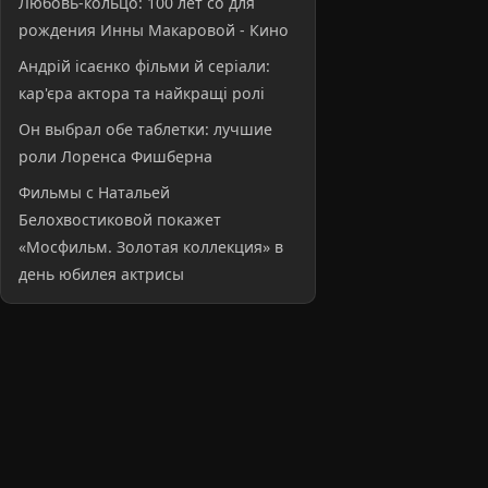
Любовь-кольцо: 100 лет со для
рождения Инны Макаровой - Кино
Андрій ісаєнко фільми й серіали:
кар'єра актора та найкращі ролі
Он выбрал обе таблетки: лучшие
роли Лоренса Фишберна
Фильмы с Натальей
Белохвостиковой покажет
«Мосфильм. Золотая коллекция» в
день юбилея актрисы