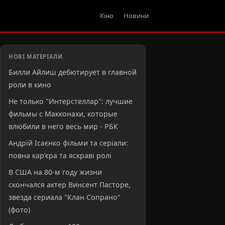
Кіно
Новини
НОВІ МАТЕРІАЛИ
Билли Айлиш дебютирует в главной
роли в кино
Не только "Интерстеллар": лучшие
фильмы с Макконахи, которые
влюбили в него весь мир - РБК
Андрій Ісаєнко фільми та серіали:
повна кар'єра та яскраві ролі
В США на 80-м году жизни
скончался актер Винсент Пасторе,
звезда сериала "Клан Сопрано"
(фото)