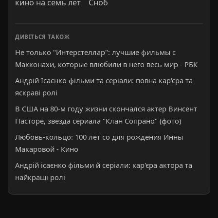
кино на семь лет Сноб
ДИВІТЬСЯ ТАКОЖ
Не только "Интерстеллар": лучшие фильмы с
Макконахи, которые влюбили в него весь мир - РБК
Андрій Ісаєнко фільми та серіали: повна кар'єра та
яскраві ролі
В США на 80-м году жизни скончался актер Винсент
Пасторе, звезда сериала "Клан Сопрано" (фото)
Любовь-кольцо: 100 лет со для рождения Инны
Макаровой - Кино
Андрій ісаєнко фільми й серіали: кар'єра актора та
найкращі ролі