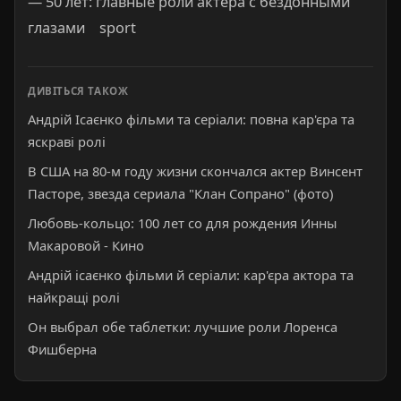
— 50 лет: главные роли актера с бездонными
глазами sport
ДИВІТЬСЯ ТАКОЖ
Андрій Ісаєнко фільми та серіали: повна кар'єра та
яскраві ролі
В США на 80-м году жизни скончался актер Винсент
Пасторе, звезда сериала "Клан Сопрано" (фото)
Любовь-кольцо: 100 лет со для рождения Инны
Макаровой - Кино
Андрій ісаєнко фільми й серіали: кар'єра актора та
найкращі ролі
Он выбрал обе таблетки: лучшие роли Лоренса
Фишберна