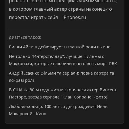
реально сел? Посмотрел фильм «Коммерсант»,
в котором главный актер страны наконец-то
перестал играть себя iPhones.ru
ДИВІТЬСЯ ТАКОЖ
Билли Айлиш дебютирует в главной роли в кино
Не только "Интерстеллар": лучшие фильмы с
Макконахи, которые влюбили в него весь мир - РБК
Андрій Ісаєнко фільми та серіали: повна кар'єра та
яскраві ролі
В США на 80-м году жизни скончался актер Винсент
Пасторе, звезда сериала "Клан Сопрано" (фото)
Любовь-кольцо: 100 лет со для рождения Инны
Макаровой - Кино