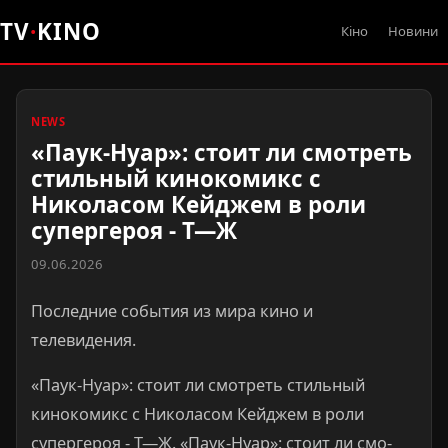
TV
·
KINO
Кіно
Новини
NEWS
«Паук-Нуар»: стоит ли ​смо­треть
стильный киноко­микс с
Никола­сом Кейджем в роли
супергероя - Т—Ж
09.06.2026
Последние события из мира кино и
телевидения.
«Паук-Нуар»: стоит ли ​смо­треть стильный
киноко­микс с Никола­сом Кейджем в роли
супергероя - Т—Ж. «Паук-Нуар»: стоит ли ​смо­