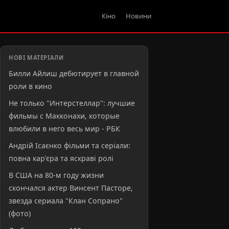
Кіно
Новини
НОВІ МАТЕРІАЛИ
Билли Айлиш дебютирует в главной
роли в кино
Не только "Интерстеллар": лучшие
фильмы с Макконахи, которые
влюбили в него весь мир - РБК
Андрій Ісаєнко фільми та серіали:
повна кар'єра та яскраві ролі
В США на 80-м году жизни
скончался актер Винсент Пасторе,
звезда сериала "Клан Сопрано"
(фото)