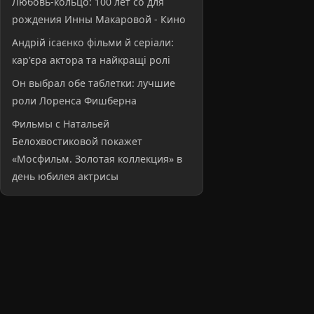
Любовь-кольцо: 100 лет со для
рождения Инны Макаровой - Кино
Андрій ісаєнко фільми й серіали:
кар'єра актора та найкращі ролі
Он выбрал обе таблетки: лучшие
роли Лоренса Фишберна
Фильмы с Натальей
Белохвостиковой покажет
«Мосфильм. Золотая коллекция» в
день юбилея актрисы