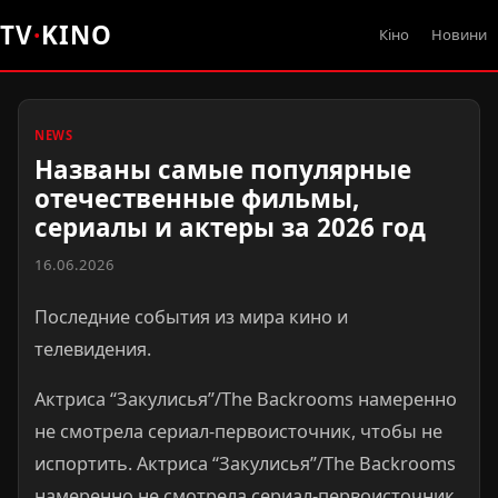
TV
·
KINO
Кіно
Новини
NEWS
Названы самые популярные
отечественные фильмы,
сериалы и актеры за 2026 год
16.06.2026
Последние события из мира кино и
телевидения.
Актриса “Закулисья”/The Backrooms намеренно
не смотрела сериал-первоисточник, чтобы не
испортить. Актриса “Закулисья”/The Backrooms
намеренно не смотрела сериал-первоисточник,