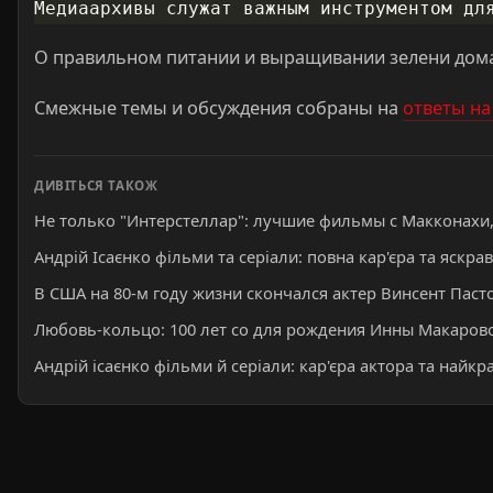
О правильном питании и выращивании зелени дом
Смежные темы и обсуждения собраны на
ответы н
ДИВІТЬСЯ ТАКОЖ
Не только "Интерстеллар": лучшие фильмы с Макконахи,
Андрій Ісаєнко фільми та серіали: повна кар'єра та яскрав
В США на 80-м году жизни скончался актер Винсент Пасто
Любовь-кольцо: 100 лет со для рождения Инны Макарово
Андрій ісаєнко фільми й серіали: кар'єра актора та найкр