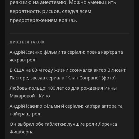
реакцию на анестезию. Можно уменьшить
вероятность рисков, следуя всем
предостережениям врача».
ДИВІТЬСЯ ТАКОЖ
Андрій Ісаєнко фільми та серіали: повна кар'єра та
яскраві ролі
В США на 80-м году жизни скончался актер Винсент
Пасторе, звезда сериала "Клан Сопрано" (фото)
Любовь-кольцо: 100 лет со для рождения Инны
Макаровой - Кино
Андрій ісаєнко фільми й серіали: кар'єра актора та
найкращі ролі
Он выбрал обе таблетки: лучшие роли Лоренса
Фишберна